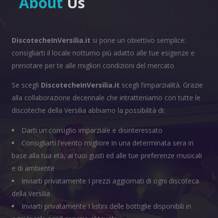
About
Us
DiscotecheInVersilia.it
si pone un obiettivo semplice:
consigliarti il locale notturno più adatto alle tue esigenze e
prenotare per te alle migliori condizioni del mercato
Se scegli
DiscotecheInVersilia.it
scegli l’imparzialità. Grazie
alla collaborazione decennale che intratteniamo con tutte le
discoteche della Versilia abbiamo la possibilità di:
Darti un consiglio imparziale e disinteressato
Consigliarti l’evento migliore in una determinata sera in
base alla tua età, ai tuoi gusti ed alle tue preferenze musicali
e di ambiente
Inviarti privatamente I prezzi aggiornati di ogni discoteca
della Versilia
Inviarti privatamente I listini delle bottiglie disponibili in