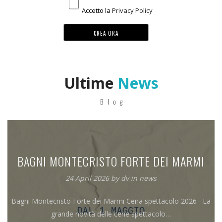
Accetto la
Privacy Policy
Ultime
News
Blog
BAGNI MONTECRISTO FORTE DEI MARMI
24 April 2026
by
dv
in
news
Bagni Montecristo Forte dei Marmi Cena spettacolo 2026 La
grande novità delle cene spettacolo…