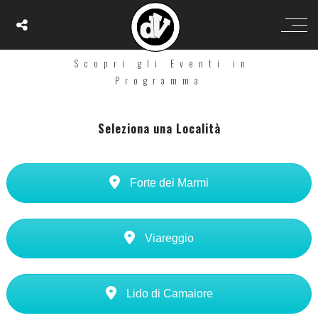
Discoteche
Versilia
Scopri gli Eventi in
Programma
Seleziona una Località
Forte dei Marmi
Viareggio
Lido di Camaiore