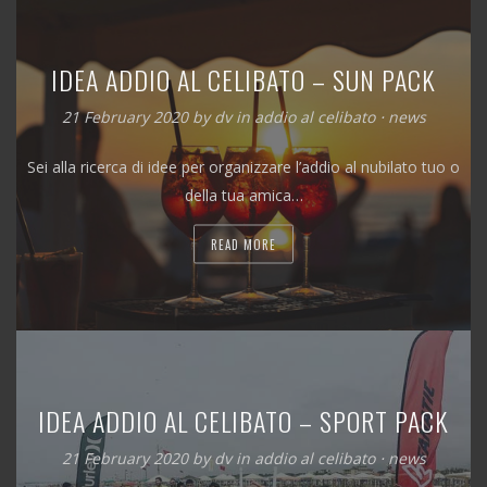
IDEA ADDIO AL CELIBATO – SUN PACK
21 February 2020
by
dv
in
addio al celibato
⋅
news
Sei alla ricerca di idee per organizzare l’addio al nubilato tuo o
della tua amica…
READ MORE
IDEA ADDIO AL CELIBATO – SPORT PACK
21 February 2020
by
dv
in
addio al celibato
⋅
news