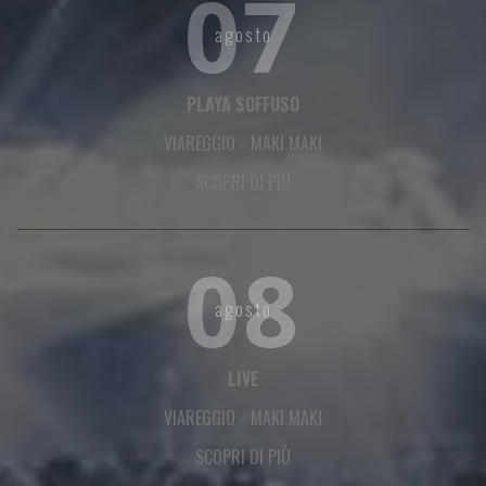
07
agosto
PLAYA SOFFUSO
VIAREGGIO
-
MAKI MAKI
SCOPRI DI PIÙ
08
agosto
LIVE
VIAREGGIO
-
MAKI MAKI
SCOPRI DI PIÙ