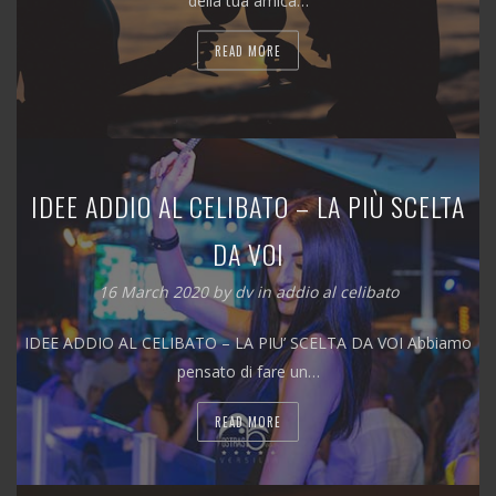
della tua amica…
READ MORE
IDEE ADDIO AL CELIBATO – LA PIÙ SCELTA
DA VOI
16 March 2020
by
dv
in
addio al celibato
IDEE ADDIO AL CELIBATO – LA PIU’ SCELTA DA VOI Abbiamo
pensato di fare un…
READ MORE