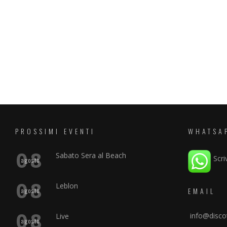
PROSSIMI EVENTI
WHATSA
08
Sabato Sera al Beach
Scri
agosto
08
Leblon
EMAIL
agosto
08
info@discot
Live
agosto