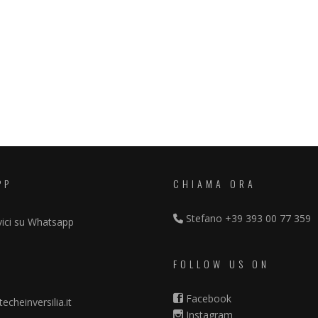
PP
CHIAMA ORA
Stefano
+39 393 00 77 359
vici su Whatsapp
FOLLOW US ON
Facebook
echeinversilia.it
Instagram