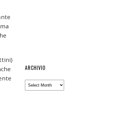
ante
 (ma
che
tini)
ARCHIVIO
nche
mente
Archivio