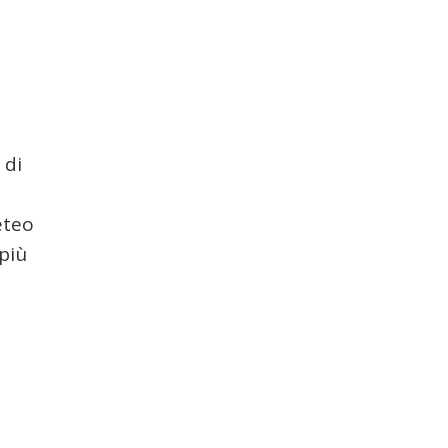
 di
eteo
 più