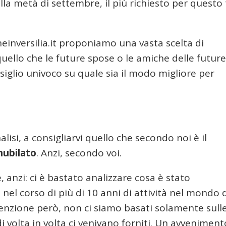
la metà di settembre, il più richiesto per questo 
heinversilia.it proponiamo una vasta scelta di
quello che le future spose o le amiche delle future
iglio univoco su quale sia il modo migliore per
isi, a consigliarvi quello che secondo noi è il
nubilato
. Anzi, secondo voi.
e, anzi: ci è bastato analizzare cosa è stato
nel corso di più di 10 anni di attività nel mondo 
tenzione però, non ci siamo basati solamente sull
i volta in volta ci venivano forniti. Un avveniment