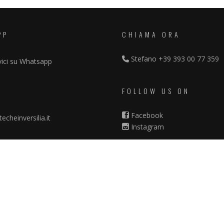
PP
CHIAMA ORA
Stefano
+39 393 00 77 359
vici su Whatsapp
FOLLOW US ON
Facebook
echeinversilia.it
Instagram