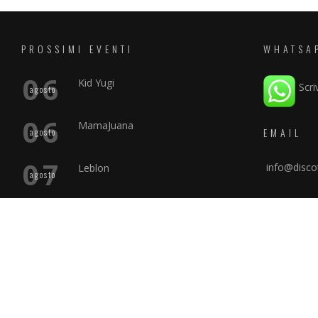
PROSSIMI EVENTI
WHATSA
06
Kid Yugi
Scri
agosto
06
MamaJuana
EMAIL
agosto
07
info@discot
Leblon
agosto
RSS
POLICY