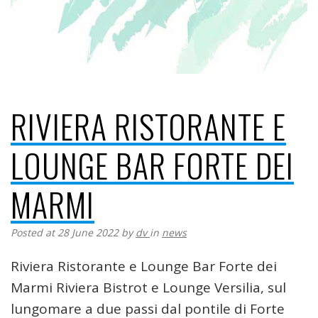
RIVIERA RISTORANTE E
LOUNGE BAR FORTE DEI
MARMI
Posted at 28 June 2022
by
dv
in
news
Riviera Ristorante e Lounge Bar Forte dei
Marmi Riviera Bistrot e Lounge Versilia, sul
lungomare a due passi dal pontile di Forte