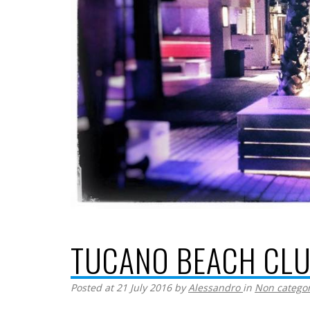
TUCANO BEACH CL
Posted at 21 July 2016
by
Alessandro
in
Non categor