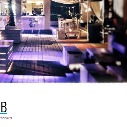
UB
izzato