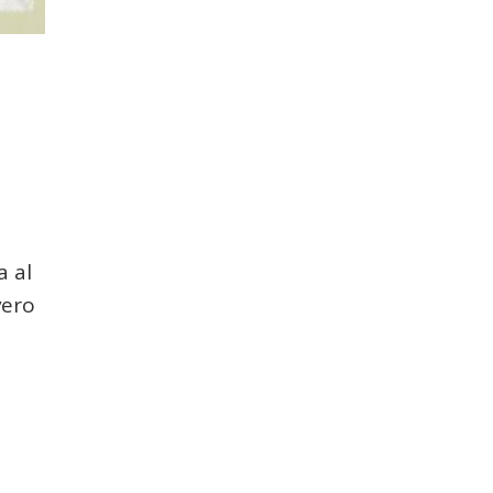
a al
vero