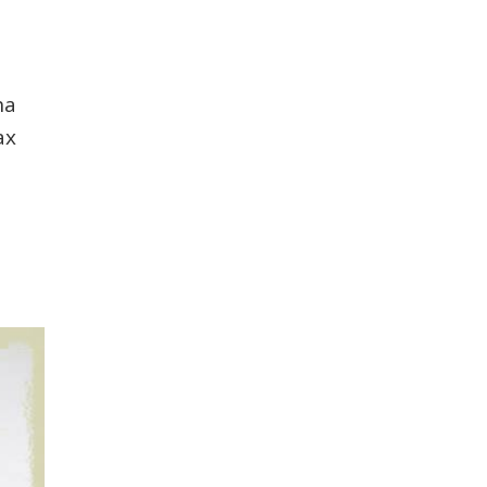
ha
ax