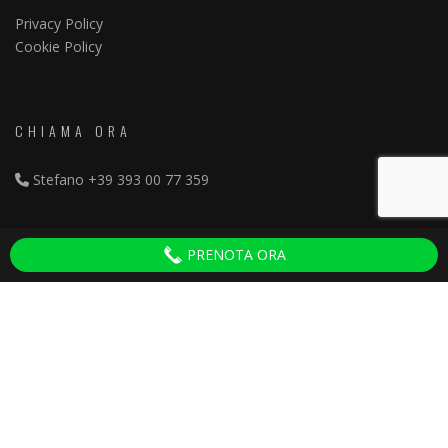
Privacy Policy
Cookie Policy
CHIAMA ORA
Stefano
+39 393 00 77 359
FOLLOW US ON
PRENOTA ORA
Facebook
Instagram
ULTIMI POST
Bagni Montecristo Forte dei Marmi