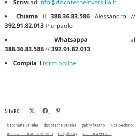
Scrivi
ad
info@discotecheinversilia.it
Chiama
il
388.36.83.586
Alessandro //
392.91.82.013
Pierpaolo
Whatsappa
al
388.36.83.586
//
392.91.82.013
Compila
il
form online
SHARE:
baronette versilia
discoteche versilia
gabry fasano
luca pechino
musica elettronica versilia
ricky le roy
vacaloca versilia