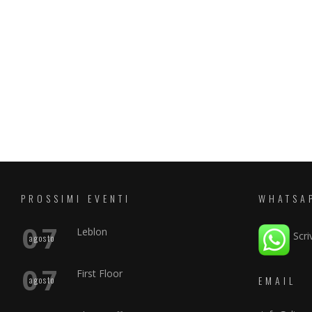
PROSSIMI EVENTI
WHATSA
07
Leblon
Scri
agosto
07
First Floor
EMAIL
agosto