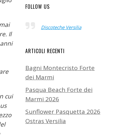
uglio
FOLLOW US
rmai
Discoteche Versilia
e. Il
 anni
ARTICOLI RECENTI
Bagni Montecristo Forte
vare
dei Marmi
Pasqua Beach Forte dei
n cui
Marmi 2026
bus
Sunflower Pasquetta 2026
mezzo
Ostras Versilia
el
a