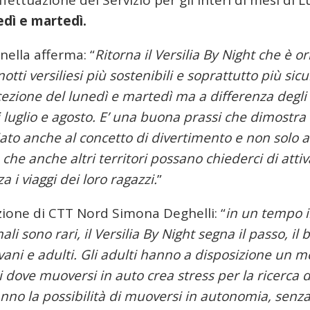
fettuazione del Servizio per gli interi di mesi di L
edì e martedì.
nella afferma: “
Ritorna il Versilia By Night che è o
ti versiliesi più sostenibili e soprattutto più sicur
eccezione del lunedì e martedì ma a differenza degli
 luglio e agosto. E’ una buona prassi che dimostra
ato anche al concetto di divertimento e non solo a
che anche altri territori possano chiederci di atti
 i viaggi dei loro ragazzi.
”
zione di CTT Nord Simona Deghelli: “
in un tempo i
li sono rari, il Versilia By Night segna il passo, il 
ovani e adulti. Gli adulti hanno a disposizione un 
i dove muoversi in auto crea stress per la ricerca d
hanno la possibilità di muoversi in autonomia, senz