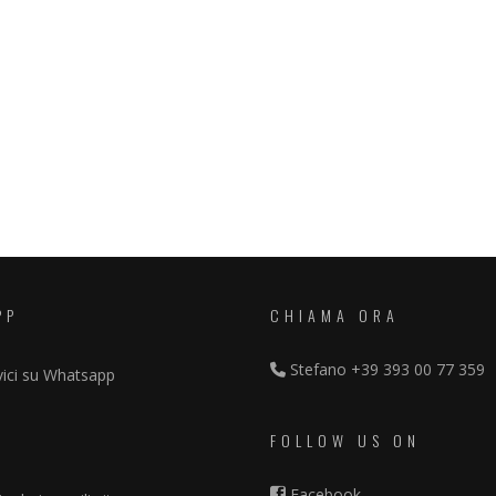
PP
CHIAMA ORA
Stefano
+39 393 00 77 359
vici su Whatsapp
FOLLOW US ON
Facebook