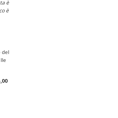
tta è
co è
 del
lle
5,00