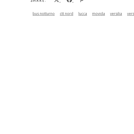
bus notturno
ctt nord
lucca
movida
versilia
vers