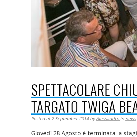
SPETTACOLARE CHIU
TARGATO TWIGA BE
Posted at 2 September 2014
by
Alessandro
in
news
Giovedì 28 Agosto è terminata la stag