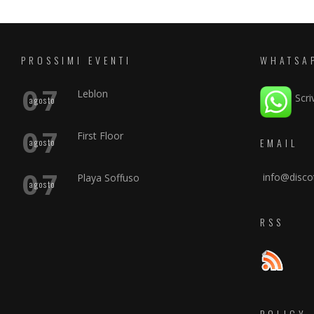
PROSSIMI EVENTI
WHATSA
07
Leblon
Scri
agosto
07
First Floor
EMAIL
agosto
07
info@discot
Playa Soffuso
agosto
RSS
POLICY