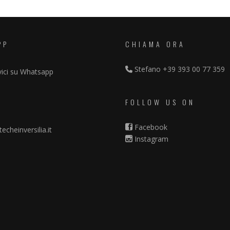
PP
CHIAMA ORA
Stefano
+39 393 00 77 359
vici su Whatsapp
FOLLOW US ON
Facebook
echeinversilia.it
Instagram