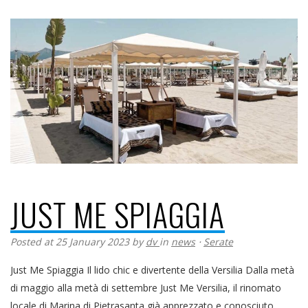
JUST ME SPIAGGIA
Posted at 25 January 2023
by
dv
in
news
⋅
Serate
Just Me Spiaggia Il lido chic e divertente della Versilia Dalla metà
di maggio alla metà di settembre Just Me Versilia, il rinomato
locale di Marina di Pietrasanta già apprezzato e conosciuto