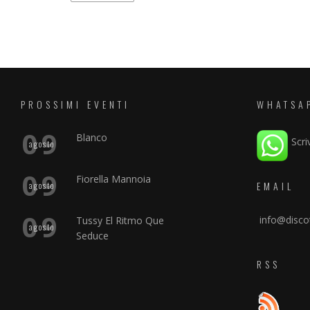
PROSSIMI EVENTI
WHATSA
09
Blanco
Scri
agosto
09
Fiorella Mannoia
EMAIL
agosto
09
info@discot
Tussy El Ritmo Que
agosto
Seduce
RSS