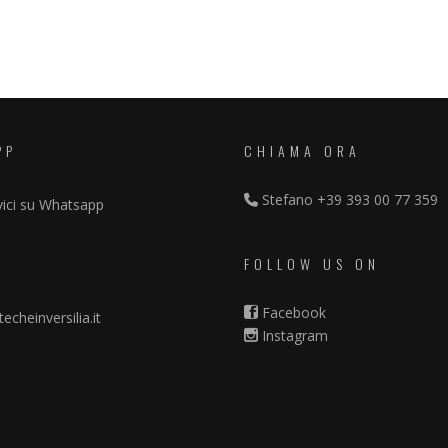
PP
CHIAMA ORA
Stefano
+39 393 00 77 359
vici su Whatsapp
FOLLOW US ON
Facebook
echeinversilia.it
Instagram