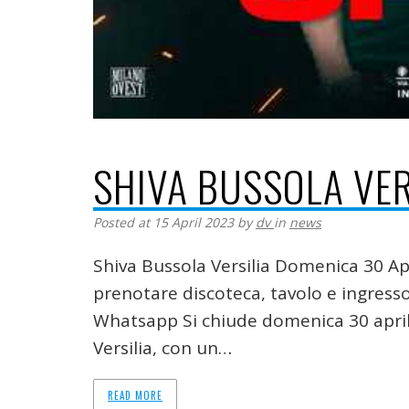
SHIVA BUSSOLA VER
Posted at 15 April 2023
by
dv
in
news
Shiva Bussola Versilia Domenica 30 A
prenotare discoteca, tavolo e ingresso 
Whatsapp Si chiude domenica 30 aprile
Versilia, con un…
READ MORE