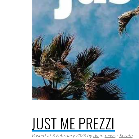
JUST ME PREZZI
Posted at 3 February 2023
by
dv
in
news
⋅
Serate