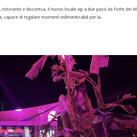
 ristorante e discoteca, il nuovo locale vip a due passi da Forte dei 
a, capace di regalare momenti indimenticabili per la...