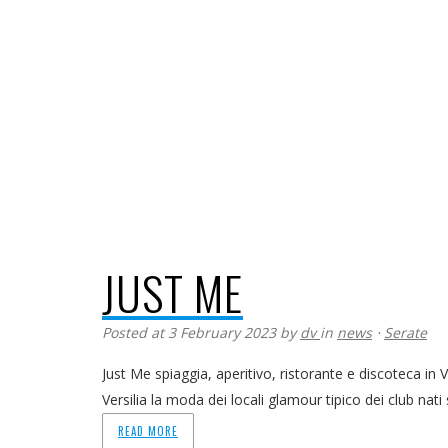
JUST ME
Posted at 3 February 2023
by
dv
in
news
⋅
Serate
Just Me spiaggia, aperitivo, ristorante e discoteca in V
Versilia la moda dei locali glamour tipico dei club nati s
READ MORE