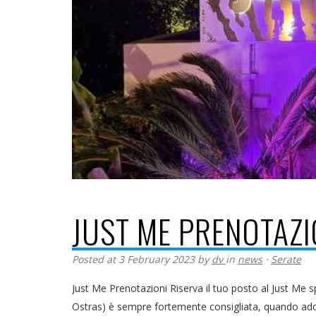
JUST ME PRENOTAZI
Posted at 3 February 2023
by
dv
in
news
⋅
Serate
Just Me Prenotazioni Riserva il tuo posto al Just Me sp
Ostras) è sempre fortemente consigliata, quando addiri