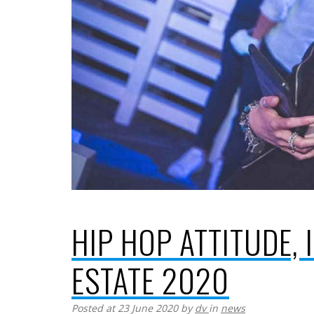
HIP HOP ATTITUDE, 
ESTATE 2020
Posted at 23 June 2020
by
dv
in
news