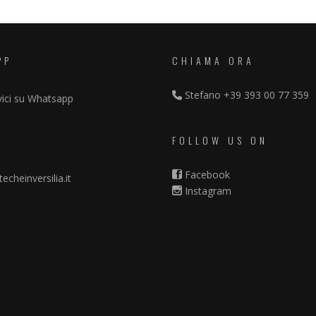
PP
CHIAMA ORA
Stefano
+39 393 00 77 359
vici su Whatsapp
FOLLOW US ON
Facebook
echeinversilia.it
Instagram