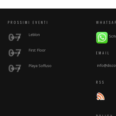
PROSSIMI EVENTI
WHATSA
07
Leblon
Scri
agosto
07
First Floor
EMAIL
agosto
07
info@discot
Playa Soffuso
agosto
RSS
POLICY