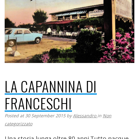
LA CAPANNINA DI
FRANCESCHI
Posted at 30 September 2015
by
Alessandro
in
Non
categorizzato
Una storia lunga oltre 80 anni.Tutto nacque