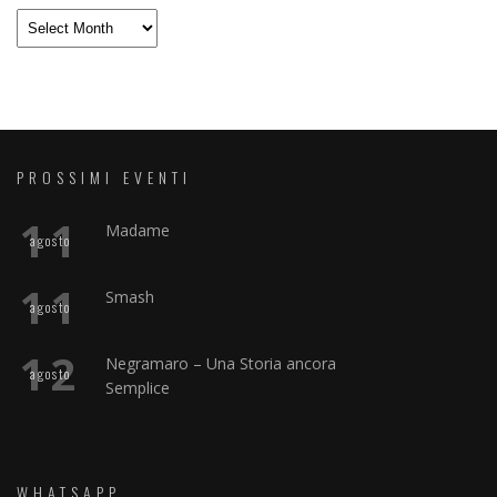
Archivio
PROSSIMI EVENTI
11
Madame
agosto
11
Smash
agosto
12
Negramaro – Una Storia ancora
agosto
Semplice
WHATSAPP