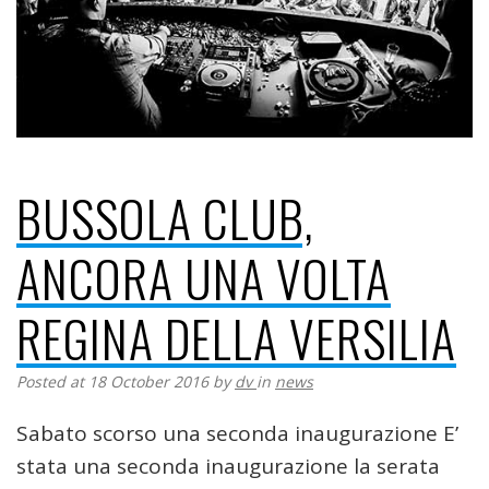
BUSSOLA CLUB,
ANCORA UNA VOLTA
REGINA DELLA VERSILIA
Posted at 18 October 2016
by
dv
in
news
Sabato scorso una seconda inaugurazione E’
stata una seconda inaugurazione la serata