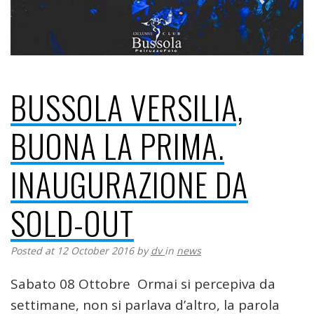
BUSSOLA VERSILIA,
BUONA LA PRIMA.
INAUGURAZIONE DA
SOLD-OUT
Posted at 12 October 2016
by
dv
in
news
Sabato 08 Ottobre Ormai si percepiva da
settimane, non si parlava d’altro, la parola