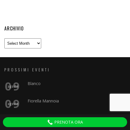
ARCHIVIO
Archivio
PROSSIMI EVENTI
09
Blanco
agosto
09
Fiorella Mannoia
agosto
09
Tussy El Ritmo Que Seduce
agosto
PRENOTA ORA