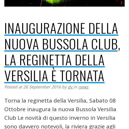
INAUGURAZIONE DELLA
NUOVA BUSSOLA CLUB,
LA REGINETTA DELLA
VERSILIA È TORNATA
Posted at 26 September 2016
by
dv
in
news
Torna la reginetta della Versilia, Sabato 08
Ottobre inaugura la nuova Bussola Versilia
Club Le novità di questo inverno in Versilia
sono davvero notevoli, la riviera grazie agli