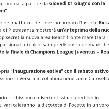
rogramma, a partire da
Giovedì 01 Giugno con la
ami”
.
o dei mattatori dell’inverno firmato Bussola,
Ricc
ina di Pietrasanta mostrerà
un’anteprima della nu
top secret la nuova area Beach fronte mare (sarà
 appassionati di calcio sarà predisposto un maxisc
della finale di Champions League Juventus – Rea
opria “
Inaugurazione estiva” con il sabato estivo
simo in Versilia in collaborazione con il Carosello
io ricchissimo e divertentissimo aperitivo in
ti vari caleranno la discoteca di Focette in un vero