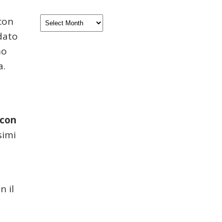
 con
Archivio
idato
mo
a.
 con
simi
n il