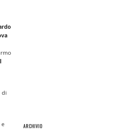
ardo
ova
hermo
l
 di
 e
ARCHIVIO