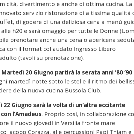
omicità, divertimento e anche di ottima cucina. La
nnovato servizio ristorazione di altissima qualità
a buffet, di godere di una deliziosa cena a menù gu
to alle h20 e sarà omaggio per tutte le Donne (Uo
ibile prenotare anche una cena o apericena sedut
eca con il format collaudato Ingresso Libero
adulto (tavoli su prenotazione).
é
Martedì 20 Giugno partirà la serata anni ’80 ’90
gni martedì notte sotto le stelle il ritmo dei bellis
odere della nuova cucina Bussola Club.
 22 Giugno sarà la volta di un’altra eccitante
ì con l’Amadeus
. Proprio così, in collaborazione co
e il nuovo giovedì in Versilia fronte mare
mitico Jacopo Corazza, alle percussioni Papi Thiam e