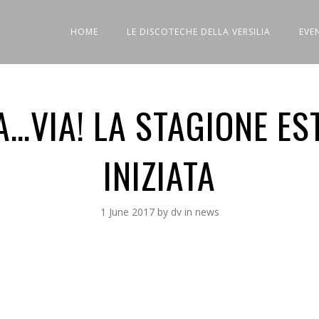
HOME
LE DISCOTECHE DELLA VERSILIA
EVE
…VIA! LA STAGIONE EST
INIZIATA
1 June 2017
by
dv
in
news