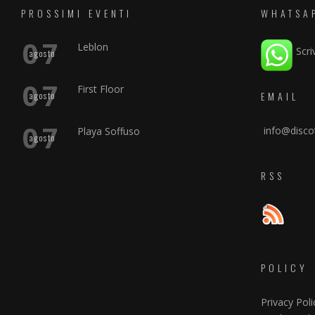
PROSSIMI EVENTI
WHATSA
07
Leblon
Scri
agosto
07
First Floor
EMAIL
agosto
07
info@discot
Playa Soffuso
agosto
RSS
POLICY
Privacy Poli