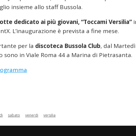
io insieme allo staff Bussola.
otte dedicato ai più giovani, “Toccami Versilia”
i
entX. L’inaugurazione è prevista a fine mese.
rtante per la
discoteca Bussola Club
, dal Martedì
o sono in Viale Roma 44 a Marina di Pietrasanta.
n programma
di
sabato
venerdi
versilia