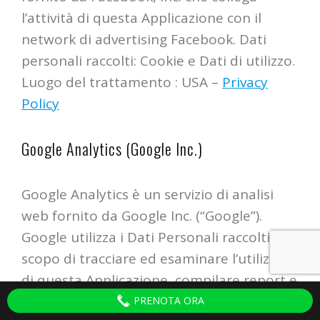
l’attività di questa Applicazione con il
network di advertising Facebook. Dati
personali raccolti: Cookie e Dati di utilizzo.
Luogo del trattamento : USA –
Privacy
Policy
Google Analytics (Google Inc.)
Google Analytics è un servizio di analisi
web fornito da Google Inc. (“Google”).
Google utilizza i Dati Personali raccolti allo
scopo di tracciare ed esaminare l’utilizzo
di questa Applicazione, compilare report e
condividerli con gli altri servizi sviluppati
PRENOTA ORA