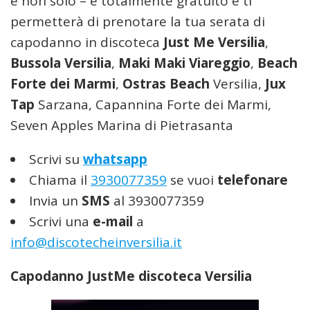
e non solo – è totalmente gratuito e ti
permetterà di prenotare la tua serata di
capodanno in discoteca
Just Me Versilia
,
Bussola Versilia
,
Maki Maki Viareggio
,
Beach
Forte dei Marmi
,
Ostras Beach
Versilia,
Jux
Tap
Sarzana, Capannina Forte dei Marmi,
Seven Apples Marina di Pietrasanta
Scrivi su
whatsapp
Chiama il
3930077359
se vuoi
telefonare
Invia un
SMS
al 3930077359
Scrivi una
e-mail
a
info@discotecheinversilia.it
Capodanno JustMe discoteca Versilia