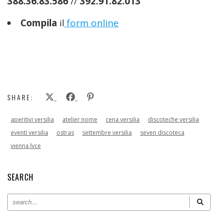
388.36.83.586
//
392.91.82.013
Compila
il
form online
SHARE:
aperitivi versilia
atelier nome
cena versilia
discoteche versilia
eventi versilia
ostras
settembre versilia
seven discoteca
vienna lvce
SEARCH