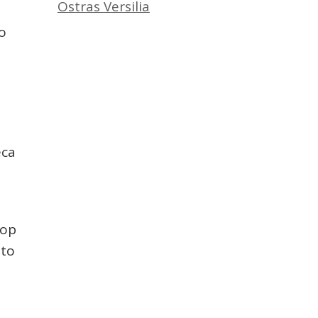
Ostras Versilia
po
eca
Hop
nto