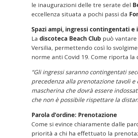
le inaugurazioni delle tre serate del
B
eccellenza situata a pochi passi da
For
Spazi ampi, ingressi contingentati e 
La
discoteca Beach Club
può vantare l
Versilia, permettendo così lo svolgimen
norme anti Covid 19. Come riporta la d
“Gli ingressi saranno contingentati seco
precedenza alla prenotazione tavoli e 
mascherina che dovrà essere indossata n
che non è possibile rispettare la dista
Parola d’ordine: Prenotazione
Come si evince chiaramente dalle paro
priorità a chi ha effettuato la prenot