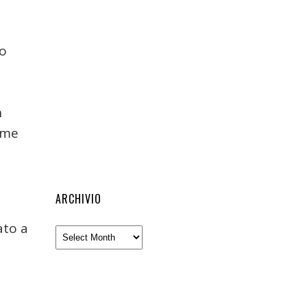
do
h
ome
ARCHIVIO
ato a
Archivio