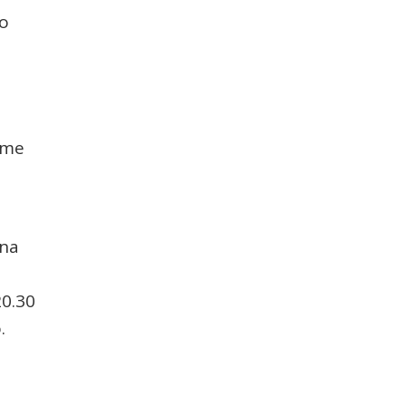
do
ome
ana
20.30
.