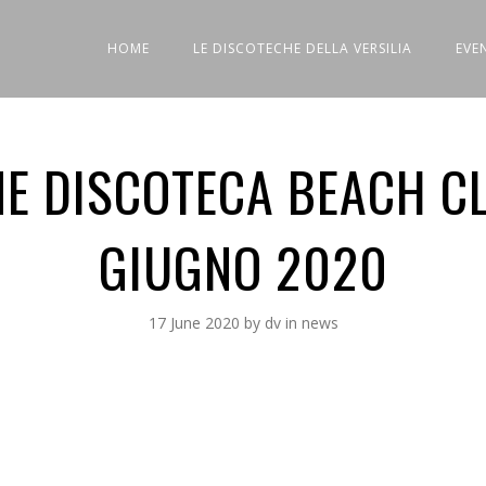
HOME
LE DISCOTECHE DELLA VERSILIA
EVE
E DISCOTECA BEACH CL
GIUGNO 2020
17 June 2020
by
dv
in
news