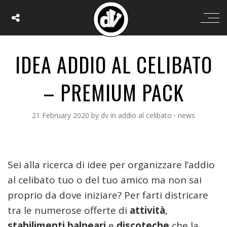
IDEA ADDIO AL CELIBATO
– PREMIUM PACK
21 February 2020
by
dv
in
addio al celibato
⋅
news
Sei alla ricerca di idee per organizzare l’addio
al celibato tuo o del tuo amico ma non sai
proprio da dove iniziare? Per farti districare
tra le numerose offerte di
attività
,
stabilimenti balneari
e
discoteche
che la