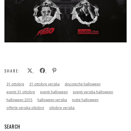
SHARE:
31 ottobre
31 ottobre versilia
discoteche halloween
eventi 31 ottobre
eventi halloween
eventi versilia halloween
halloween 2015
halloween versilia
notte halloween
offerte versilia ottobre
ottobre versilia
SEARCH