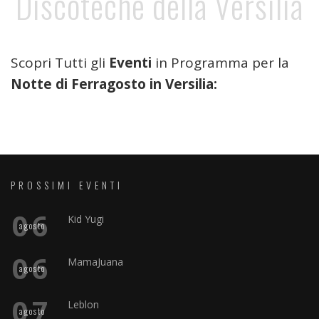
Discoteche della Versilia
Scopri Tutti gli
Eventi
in Programma per la
Notte di Ferragosto in Versilia:
PROSSIMI EVENTI
06
Kid Yugi
agosto
06
MamaJuana
agosto
07
Leblon
agosto